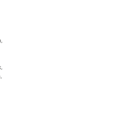
,
,
,