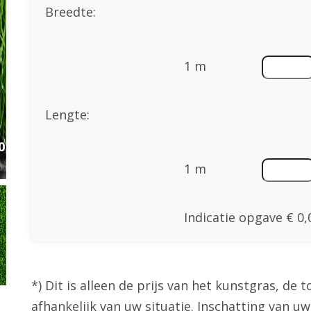
Breedte:
1 m
Lengte:
0
1 m
Indicatie opgave
€ 0,
*) Dit is alleen de prijs van het kunstgras, de to
afhankelijk van uw situatie. Inschatting van uw