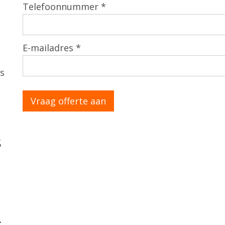
Telefoonnummer *
E-mailadres *
s
s
.